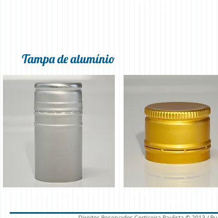
2 DISCOS - SUPER
48X30
Tampa de alumínio
Tampas Pilfer Proof - Screw Cap
Tampas Pilfer Proof - Screw
30X60
30X24
Direitos Reservados Corticeira Paulista © 2013 / Ru